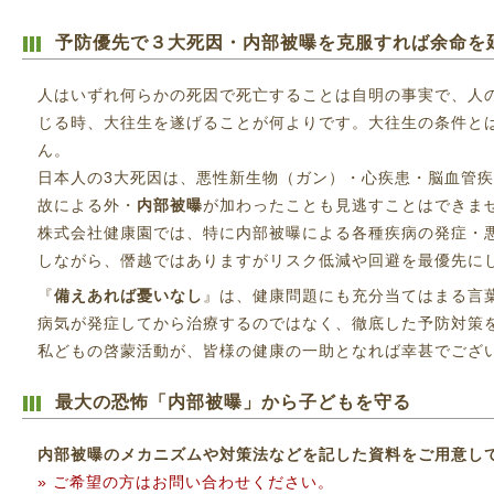
予防優先で３大死因・内部被曝を克服すれば余命を
人はいずれ何らかの死因で死亡することは自明の事実で、人の
じる時、大往生を遂げることが何よりです。大往生の条件と
ん。
日本人の3大死因は、悪性新生物（ガン）・心疾患・脳血管
故による外・
内部被曝
が加わったことも見逃すことはできま
株式会社健康園では、特に内部被曝による各種疾病の発症・
しながら、僭越ではありますがリスク低減や回避を最優先に
『
備えあれば憂いなし
』は、健康問題にも充分当てはまる言
病気が発症してから治療するのではなく、徹底した予防対策
私どもの啓蒙活動が、皆様の健康の一助となれば幸甚でござ
最大の恐怖「内部被曝」から子どもを守る
内部被曝のメカニズムや対策法などを記した資料をご用意し
» ご希望の方はお問い合わせください。